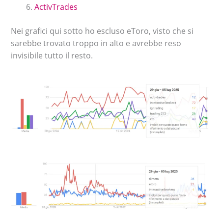
ActivTrades
Nei grafici qui sotto ho escluso eToro, visto che si
sarebbe trovato troppo in alto e avrebbe reso
invisibile tutto il resto.