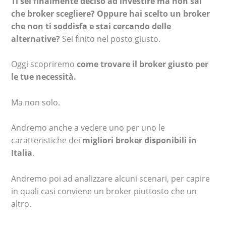
Ti sei finalmente deciso ad investire ma non sai
che broker scegliere? Oppure hai scelto un broker
che non ti soddisfa e stai cercando delle
alternative?
Sei finito nel posto giusto.
Oggi scopriremo
come trovare il broker giusto per
le tue necessità.
Ma non solo.
Andremo anche a vedere
uno per uno le
caratteristiche dei
migliori broker disponibili in
Italia
.
Andremo poi ad analizzare alcuni scenari, per capire
in quali casi conviene un broker piuttosto che un
altro.