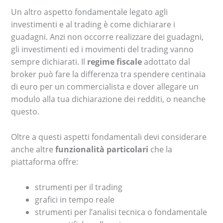
Un altro aspetto fondamentale legato agli
investimenti e al trading è come dichiarare i
guadagni. Anzi non occorre realizzare dei guadagni,
gli investimenti ed i movimenti del trading vanno
sempre dichiarati. Il
regime fiscale
adottato dal
broker può fare la differenza tra spendere centinaia
di euro per un commercialista e dover allegare un
modulo alla tua dichiarazione dei redditi, o neanche
questo.
Oltre a questi aspetti fondamentali devi considerare
anche altre
funzionalità particolari
che la
piattaforma offre:
strumenti per il trading
grafici in tempo reale
strumenti per l’analisi tecnica o fondamentale