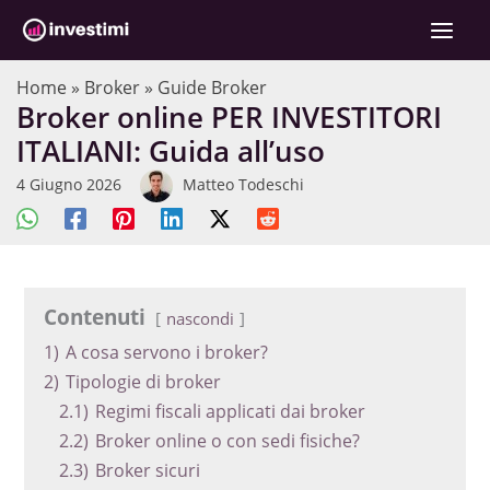
Vai
al
contenuto
Home
»
Broker
»
Guide Broker
Broker online PER INVESTITORI
ITALIANI: Guida all’uso
4 Giugno 2026
Matteo Todeschi
Contenuti
nascondi
1)
A cosa servono i broker?
2)
Tipologie di broker
2.1)
Regimi fiscali applicati dai broker
2.2)
Broker online o con sedi fisiche?
2.3)
Broker sicuri