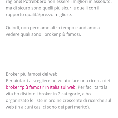
ragione! Potrebbero non essere i migliori in assoluto,
ma di sicuro sono quelli più sicuri e quelli con il
rapporto qualità/prezzo migliore.
Quindi, non perdiamo altro tempo e andiamo a
vedere quali sono i broker più famosi.
Broker più famosi del web
Per aiutarti a scegliere ho voluto fare una ricerca dei
broker “più famosi” in Italia sul web
. Per facilitarti la
vita ho distinto i broker in 2 categorie, e ho
organizzato le liste in ordine crescente di ricerche sul
web (in alcuni casi ci sono dei pari merito).