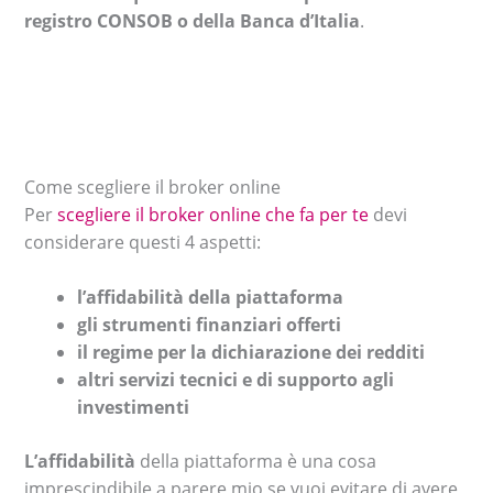
registro CONSOB o della Banca d’Italia
.
Come scegliere il broker online
Per
scegliere il broker online che fa per te
devi
considerare questi 4 aspetti:
l’affidabilità della piattaforma
gli strumenti finanziari offerti
il regime per la dichiarazione dei redditi
altri servizi tecnici e di supporto agli
investimenti
L’affidabilità
della piattaforma è una cosa
imprescindibile a parere mio se vuoi evitare di avere