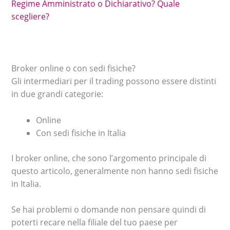
Regime Amministrato o Dichiarativo? Quale
scegliere?
Broker online o con sedi fisiche?
Gli intermediari per il trading possono essere distinti
in due grandi categorie:
Online
Con sedi fisiche in Italia
I broker online, che sono l’argomento principale di
questo articolo, generalmente non hanno sedi fisiche
in Italia.
Se hai problemi o domande non pensare quindi di
poterti recare nella filiale del tuo paese per