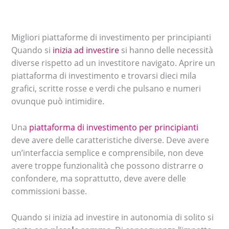
Migliori piattaforme di investimento per principianti
Quando si
inizia ad investire
si hanno delle necessità
diverse rispetto ad un investitore navigato. Aprire un
piattaforma di investimento e trovarsi dieci mila
grafici, scritte rosse e verdi che pulsano e numeri
ovunque può intimidire.
Una
piattaforma di investimento per principianti
deve avere delle caratteristiche diverse. Deve avere
un’interfaccia semplice e comprensibile, non deve
avere troppe funzionalità che possono distrarre o
confondere, ma soprattutto, deve avere delle
commissioni basse.
Quando si inizia ad investire in autonomia di solito si