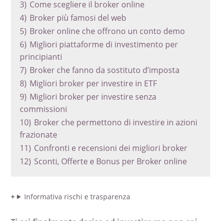
3)
Come scegliere il broker online
4)
Broker più famosi del web
5)
Broker online che offrono un conto demo
6)
Migliori piattaforme di investimento per
principianti
7)
Broker che fanno da sostituto d’imposta
8)
Migliori broker per investire in ETF
9)
Migliori broker per investire senza
commissioni
10)
Broker che permettono di investire in azioni
frazionate
11)
Confronti e recensioni dei migliori broker
12)
Sconti, Offerte e Bonus per Broker online
Informativa rischi e trasparenza