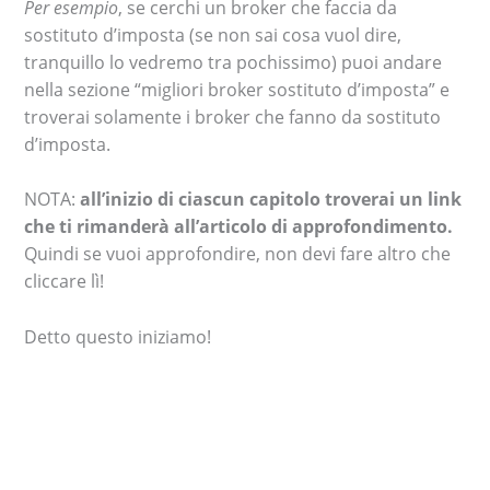
Per esempio
, se cerchi un broker che faccia da
sostituto d’imposta (se non sai cosa vuol dire,
tranquillo lo vedremo tra pochissimo) puoi andare
nella sezione “migliori broker sostituto d’imposta” e
troverai solamente i broker che fanno da sostituto
d’imposta.
NOTA:
all’inizio di ciascun capitolo troverai un link
che ti rimanderà all’articolo di approfondimento.
Quindi se vuoi approfondire, non devi fare altro che
cliccare lì!
Detto questo iniziamo!