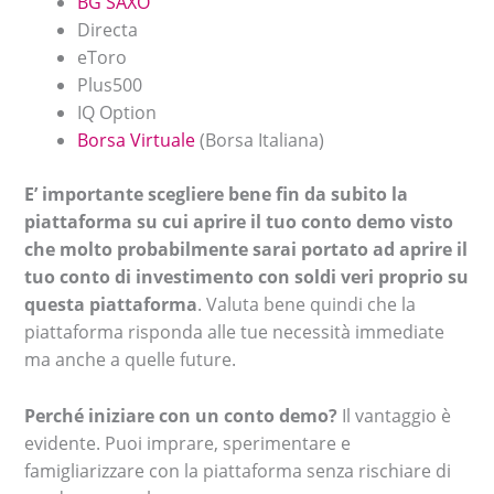
BG SAXO
Directa
eToro
Plus500
IQ Option
Borsa Virtuale
(Borsa Italiana)
E’ importante scegliere bene fin da subito la
piattaforma su cui aprire il tuo conto demo visto
che molto probabilmente sarai portato ad aprire il
tuo conto di investimento con soldi veri proprio su
questa piattaforma
. Valuta bene quindi che la
piattaforma risponda alle tue necessità immediate
ma anche a quelle future.
Perché iniziare con un conto demo?
Il vantaggio è
evidente. Puoi imprare, sperimentare e
famigliarizzare con la piattaforma senza rischiare di