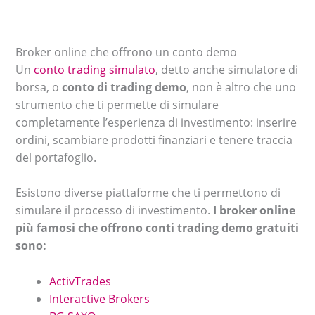
Broker online che offrono un conto demo
Un
conto trading simulato
, detto anche simulatore di
borsa, o
conto di trading demo
, non è altro che uno
strumento che ti permette di simulare
completamente l’esperienza di investimento: inserire
ordini, scambiare prodotti finanziari e tenere traccia
del portafoglio.
Esistono diverse piattaforme che ti permettono di
simulare il processo di investimento.
I broker online
più famosi che offrono conti trading demo gratuiti
sono:
ActivTrades
Interactive Brokers