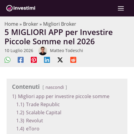
Vai
al
contenuto
Home
»
Broker
»
Migliori Broker
5 MIGLIORI APP per Investire
Piccole Somme nel 2026
10 Luglio 2026
Matteo Todeschi
Contenuti
nascondi
1)
Migliori app per investire piccole somme
1.1)
Trade Republic
1.2)
Scalable Capital
1.3)
Revolut
1.4)
eToro