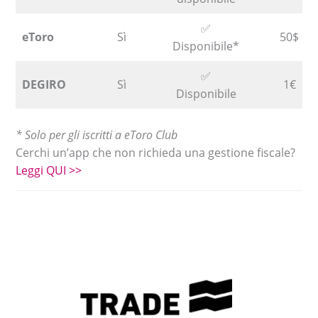
✅
eToro
Sì
50$
Disponibile*
✅
DEGIRO
Sì
1€
Disponibile
* Solo per gli iscritti a eToro Club
Cerchi un’app che non richieda una gestione fiscale?
Leggi QUI >>