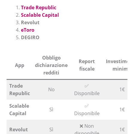
Trade Republic
Scalable Capital
Revolut
eToro
DEGIRO
Obbligo
Report
Investimen
App
dichiarazione
fiscale
minimo
redditi
Trade
✅
No
1€
Republic
Disponibile
Scalable
✅
Sì
1€
Capital
Disponibile
❌ Non
Revolut
Sì
1€
disponibile