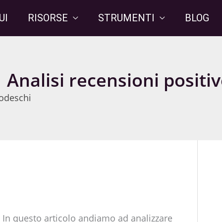
UI
RISORSE
STRUMENTI
BLOG
 Analisi recensioni positi
odeschi
?
In questo articolo andiamo ad analizzare