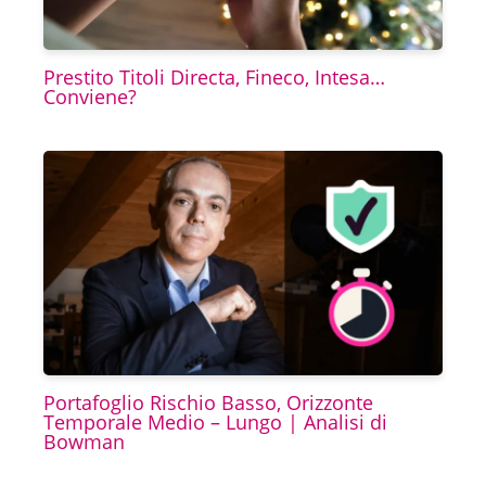
Prestito Titoli Directa, Fineco, Intesa…
Conviene?
Portafoglio Rischio Basso, Orizzonte
Temporale Medio – Lungo | Analisi di
Bowman