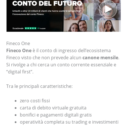
Fineco One
Fineco One
è il conto di ingresso dell’ecosistema
Fineco visto che non prevede alcun
canone mensile
.
Si rivolge a chi cerca un conto corrente essenziale e
“digital first”.
Tra le principali caratteristiche:
zero costi fissi
carta di debito virtuale gratuita
bonifici e pagamenti digitali gratis
operatività completa su trading e investimenti