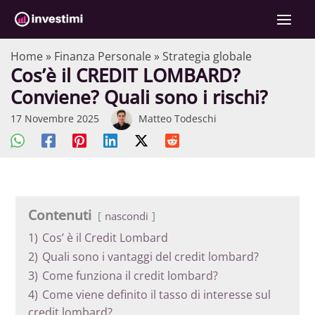
Vai
C
al
e
contenuto
r
Home
»
Finanza Personale
»
Strategia globale
Cos’è il CREDIT LOMBARD?
c
Conviene? Quali sono i rischi?
a
17 Novembre 2025
Matteo Todeschi
Contenuti
nascondi
1)
Cos’ è il Credit Lombard
2)
Quali sono i vantaggi del credit lombard?
3)
Come funziona il credit lombard?
4)
Come viene definito il tasso di interesse sul
credit lombard?