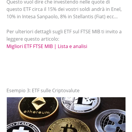
Questo vuol dire che investendo nelle quote di
questo ETF circa il 15% dei vostri soldi andrà in Enel,
10% in Intesa Sanpaolo, 8% in Stellantis (Fiat) ecc…
Per ulteriori dettagli sugli ETF sul FTSE MIB ti invito a
leggere questo articolo:
Migliori ETF FTSE MIB | Lista e analisi
Esempio 3: ETF sulle Criptovalute