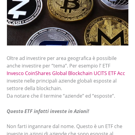
Oltre ad investire per area geografica è possibile
anche investire per “tema”. Per esempio l’ ETF
Invesco CoinShares Global Blockchain UCITS ETF Acc
investe nelle principali aziende globali esposte al
settore della blockchain.
Da notare che il termine “aziende” ed “esposte”.
Questo ETF infatti investe in Azioni!
Non farti ingannare dal nome. Questo è un ETF che
investe in azioni di aziende che sono esposte al