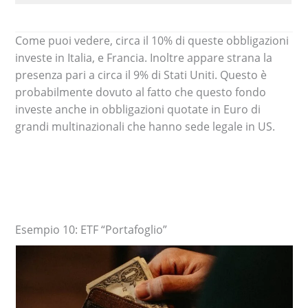
Come puoi vedere, circa il 10% di queste obbligazioni
investe in Italia, e Francia. Inoltre appare strana la
presenza pari a circa il 9% di Stati Uniti. Questo è
probabilmente dovuto al fatto che questo fondo
investe anche in obbligazioni quotate in Euro di
grandi multinazionali che hanno sede legale in US.
Esempio 10: ETF “Portafoglio”