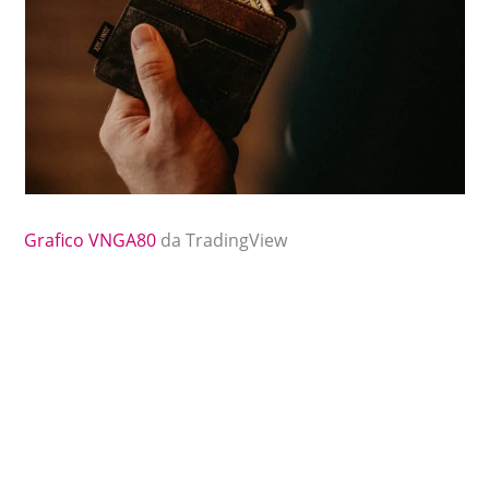
Grafico VNGA80
da TradingView