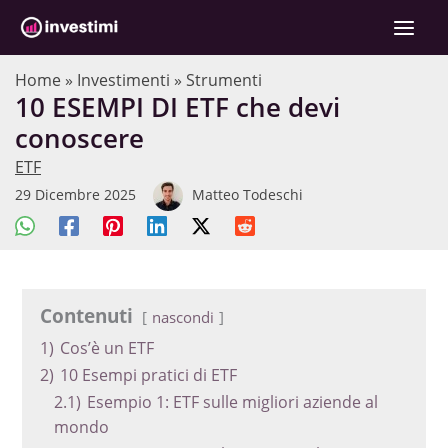
Vai
C
al
e
contenuto
r
Home
»
Investimenti
»
Strumenti
10 ESEMPI DI ETF che devi
c
conoscere
a
ETF
29 Dicembre 2025
Matteo Todeschi
Contenuti
nascondi
1)
Cos’è un ETF
2)
10 Esempi pratici di ETF
2.1)
Esempio 1: ETF sulle migliori aziende al
mondo