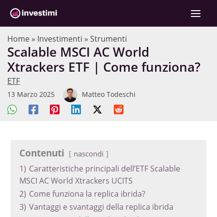
Vai
C
al
e
contenuto
r
Home
»
Investimenti
»
Strumenti
Scalable MSCI AC World
c
Xtrackers ETF | Come funziona?
a
ETF
13 Marzo 2025
Matteo Todeschi
Contenuti
nascondi
1)
Caratteristiche principali dell’ETF Scalable
MSCI AC World Xtrackers UCITS
2)
Come funziona la replica ibrida?
3)
Vantaggi e svantaggi della replica ibrida