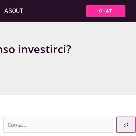
ABOUT
CHAT
so investirci?
C
e