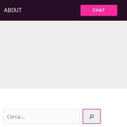
ABOUT
CHAT
C
e