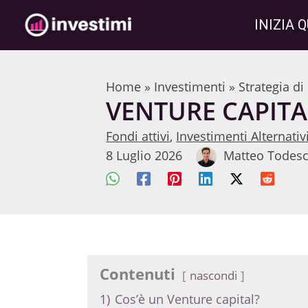
Vai
INIZIA Q
al
contenuto
Home
»
Investimenti
»
Strategia d
VENTURE CAPITAL
Fondi attivi
,
Investimenti Alternativ
8 Luglio 2026
Matteo Todesc
Contenuti
nascondi
1)
Cos’è un Venture capital?