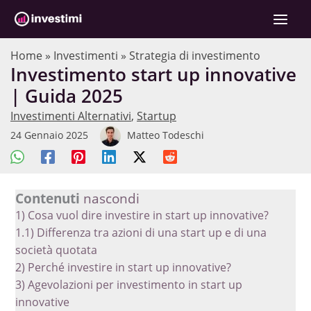
Vai
C
al
e
contenuto
r
Home
»
Investimenti
»
Strategia di investimento
Investimento start up innovative
c
| Guida 2025
a
Investimenti Alternativi
,
Startup
24 Gennaio 2025
Matteo Todeschi
Contenuti
nascondi
1)
Cosa vuol dire investire in start up innovative?
1.1)
Differenza tra azioni di una start up e di una
società quotata
2)
Perché investire in start up innovative?
3)
Agevolazioni per investimento in start up
innovative