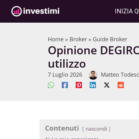
Vai
INIZIA Q
al
contenuto
Home
»
Broker
»
Guide Broker
Opinione DEGIRO 
utilizzo
7 Luglio 2026
Matteo Todesc
Contenuti
nascondi