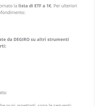
ornato la
lista di ETF a 1€
. Per ulteriori
rofondimento:
te da DEGIRO su altri strumenti
ti:
atto
 puoi aspettarti, sono le seguenti: