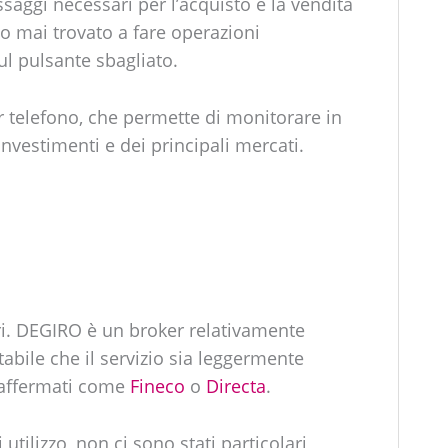
ssaggi necessari per l’acquisto e la vendita
 mai trovato a fare operazioni
ul pulsante sbagliato.
r telefono, che permette di monitorare in
vestimenti e dei principali mercati.
ri. DEGIRO è un broker relativamente
abile che il servizio sia leggermente
ù affermati come
Fineco
o
Directa
.
 utilizzo, non ci sono stati particolari