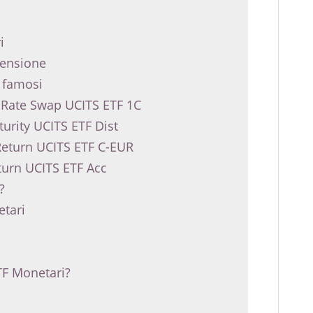
i
mensione
ù famosi
t Rate Swap UCITS ETF 1C
urity UCITS ETF Dist
eturn UCITS ETF C-EUR
urn UCITS ETF Acc
?
etari
TF Monetari?