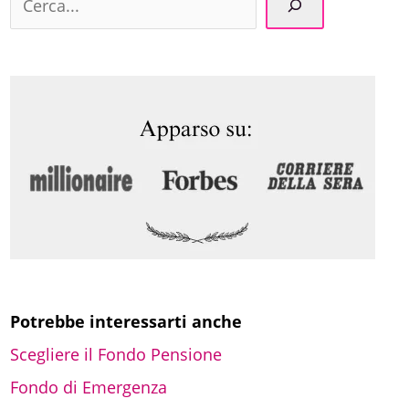
e
r
c
a
Potrebbe interessarti anche
Scegliere il Fondo Pensione
Fondo di Emergenza