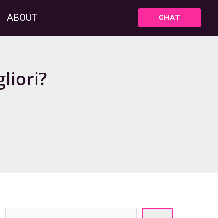
ABOUT
CHAT
liori?
C