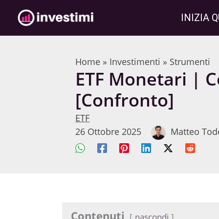
Vai
INIZIA Q
al
contenuto
Home
»
Investimenti
»
Strumenti
ETF Monetari | Co
[Confronto]
ETF
26 Ottobre 2025
Matteo Tod
Contenuti
nascondi