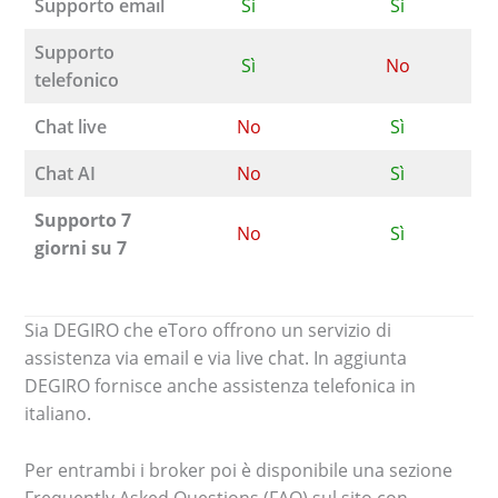
Supporto email
Sì
Sì
Supporto
Sì
No
telefonico
Chat live
No
Sì
Chat AI
No
Sì
Supporto 7
No
Sì
giorni su 7
Sia DEGIRO che eToro offrono un servizio di
assistenza via email e via live chat. In aggiunta
DEGIRO fornisce anche assistenza telefonica in
italiano.
Per entrambi i broker poi è disponibile una sezione
Frequently Asked Questions (FAQ) sul sito con