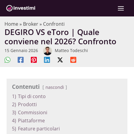
Vai
al
contenuto
Home
»
Broker
»
Confronti
DEGIRO VS eToro | Quale
conviene nel 2026? Confronto
15 Gennaio 2026
Matteo Todeschi
Contenuti
nascondi
1)
Tipi di conto
2)
Prodotti
3)
Commissioni
4)
Piattaforme
5)
Feature particolari