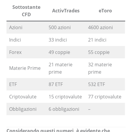
Sottostante
ActivTrades
eToro
CFD
Azioni
500 azioni
4600 azioni
Indici
33 indici
21 indici
Forex
49 coppie
55 coppie
21 materie
32 materie
Materie Prime
prime
prime
ETF
87 ETF
532 ETF
Criptovalute
15 criptovalute
77 criptovalute
Obbligazioni
6 obbligazioni
–
Considerando questi numeri, è evidente che