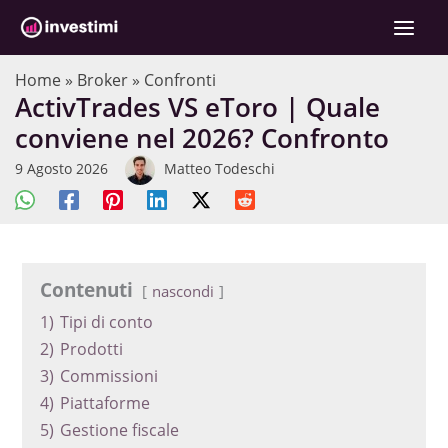
Vai
al
contenuto
Home
»
Broker
»
Confronti
ActivTrades VS eToro | Quale
conviene nel 2026? Confronto
9 Agosto 2026
Matteo Todeschi
Contenuti
nascondi
1)
Tipi di conto
2)
Prodotti
3)
Commissioni
4)
Piattaforme
5)
Gestione fiscale