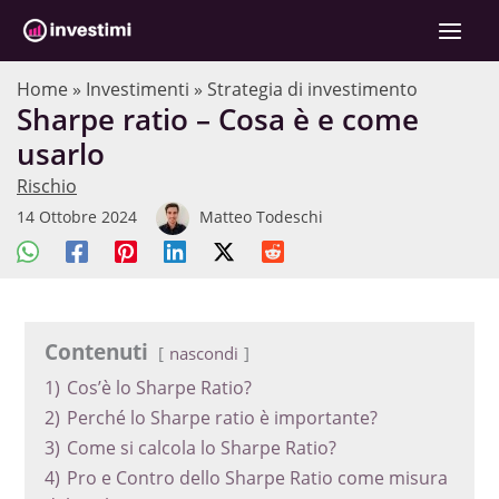
Vai
C
al
e
contenuto
r
Home
»
Investimenti
»
Strategia di investimento
Sharpe ratio – Cosa è e come
c
usarlo
a
Rischio
14 Ottobre 2024
Matteo Todeschi
Contenuti
nascondi
1)
Cos’è lo Sharpe Ratio?
2)
Perché lo Sharpe ratio è importante?
3)
Come si calcola lo Sharpe Ratio?
4)
Pro e Contro dello Sharpe Ratio come misura