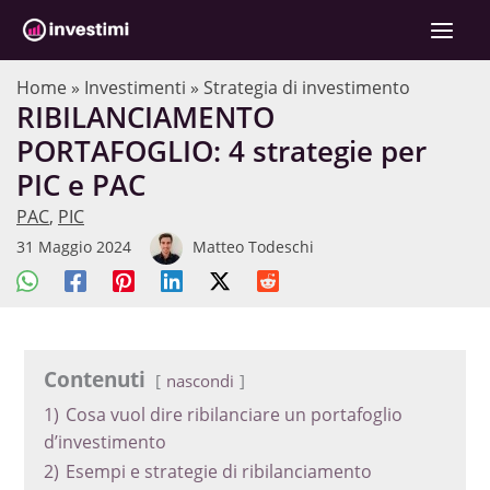
Vai
C
al
e
contenuto
r
Home
»
Investimenti
»
Strategia di investimento
RIBILANCIAMENTO
c
PORTAFOGLIO: 4 strategie per
a
PIC e PAC
PAC
,
PIC
31 Maggio 2024
Matteo Todeschi
Contenuti
nascondi
1)
Cosa vuol dire ribilanciare un portafoglio
d’investimento
2)
Esempi e strategie di ribilanciamento