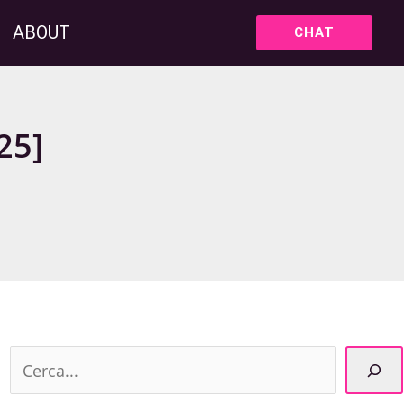
ABOUT
CHAT
25]
C
e