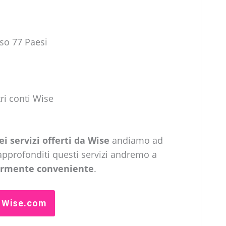
rso 77 Paesi
a
tri conti Wise
i servizi offerti da Wise
andiamo ad
approfonditi questi servizi andremo a
olarmente conveniente
.
u Wise.com