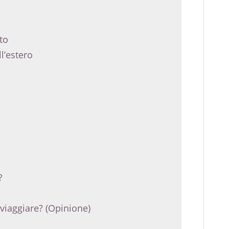
to
ll’estero
?
viaggiare? (Opinione)