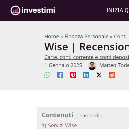
Vai
INIZIA Q
al
contenuto
Home
»
Finanza Personale
»
Conti
Wise | Recension
Carte, conti corrente e conti depos
1 Gennaio 2025
Matteo Tod
Contenuti
nascondi
1)
Servizi Wise