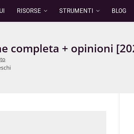
UI
RISORSE
STRUMENTI
BLOG
e completa + opinioni [20
ito
eschi