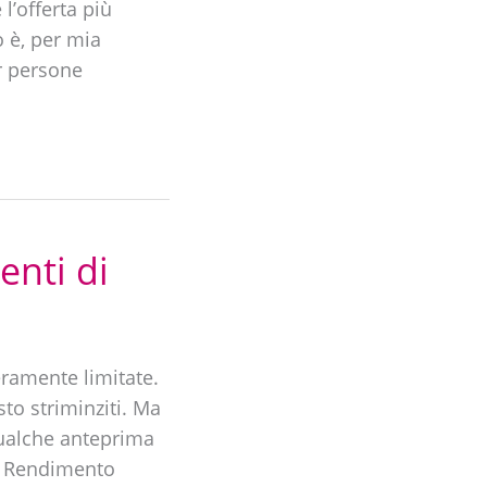
l’offerta più
o è, per mia
er persone
enti di
eramente limitate.
to striminziti. Ma
ualche anteprima
o? Rendimento