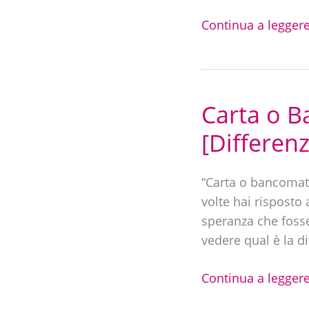
Continua a leggere
Carta o B
Carta
o
[Differen
Bancomat?
Cosa
“Carta o bancomat?
rispondere?
volte hai risposto
[Differenze
speranza che foss
+
vedere qual è la d
Conseguenze]
Continua a leggere