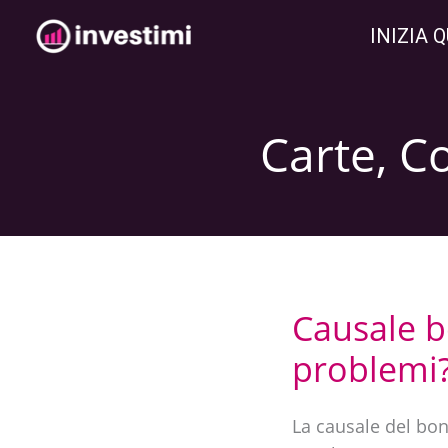
Vai
INIZIA Q
al
contenuto
Carte, C
Causale b
Causale
bonifici
problemi
|
Cosa
La causale del bon
scrivere