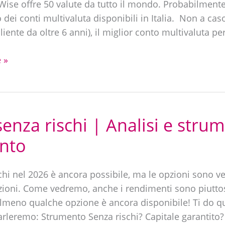
 Wise offre 50 valute da tutto il mondo. Probabilmente 
dei conti multivaluta disponibili in Italia. Non a cas
iente da oltre 6 anni), il miglior conto multivaluta p
 »
senza rischi | Analisi e strum
nto
schi nel 2026 è ancora possibile, ma le opzioni sono v
ioni. Come vedremo, anche i rendimenti sono piuttos
lmeno qualche opzione è ancora disponibile! Ti do q
parleremo: Strumento Senza rischi? Capitale garantit