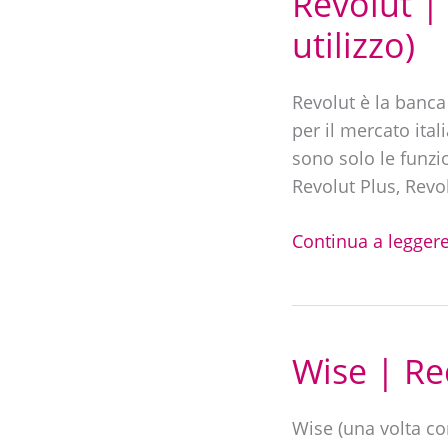
Revolut |
|
utilizzo)
Recensione
2025
Revolut è la banca
(dopo
per il mercato ita
oltre
sono solo le funzi
2
Revolut Plus, Revo
anni
di
Continua a leggere
utilizzo)
Wise | Re
Wise
|
Recensione
Wise (una volta co