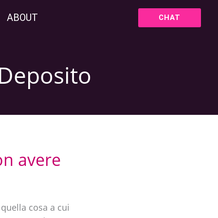
ABOUT
CHAT
 Deposito
on avere
 quella cosa a cui