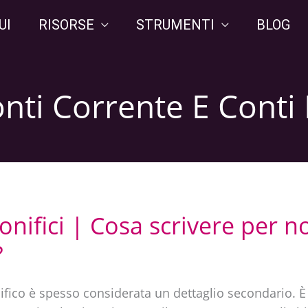
UI
RISORSE
STRUMENTI
BLOG
onti Corrente E Conti
onifici | Cosa scrivere per n
?
ifico è spesso considerata un dettaglio secondario. È