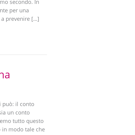
timo secondo. In
ante per una
 a prevenire […]
ona
 può: il conto
sia un conto
eremo tutto questo
 in modo tale che