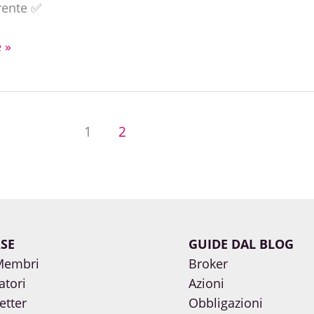
rente ✅
 »
1
2
SE
GUIDE DAL BLOG
Membri
Broker
atori
Azioni
etter
Obbligazioni