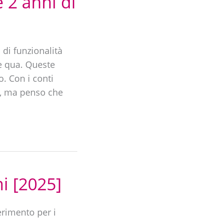
 2 anni di
di funzionalità
re qua. Queste
o. Con i conti
e, ma penso che
i [2025]
erimento per i