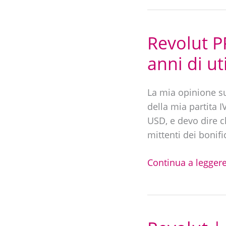
Revolut P
Revolut
PRO
anni di ut
|
Recensione
La mia opinione su
+
della mia partita I
Opinione
USD, e devo dire c
dopo
mittenti dei bonifi
2
anni
Continua a leggere
di
utilizzo
Revolut