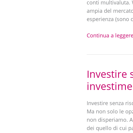
completa
conti multivaluta.
+
ampia del mercato 
opinioni
esperienza (sono cl
[2025]
Continua a leggere
Investire 
Investire
senza
investime
rischi
|
Investire senza ri
Analisi
Ma non solo le opz
e
non disperiamo. A
strumenti
dei quello di cui 
di