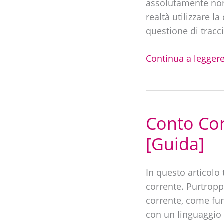
assolutamente non 
per
realtà utilizzare 
non
questione di tracc
avere
problemi?
Continua a leggere
Conto Cor
Conto
Corrente
[Guida]
–
Cos’è
In questo articolo
e
corrente. Purtrop
come
corrente, come fun
funziona
con un linguaggio
[Guida]