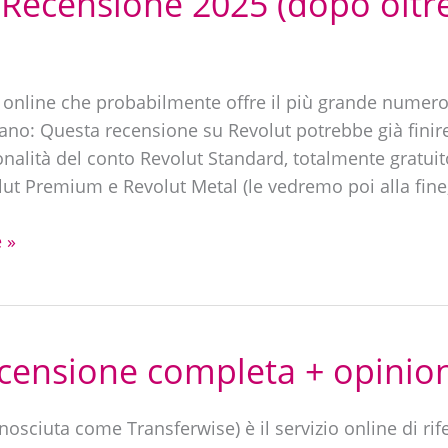
 Recensione 2025 (dopo oltre
 online che probabilmente offre il più grande numero 
liano: Questa recensione su Revolut potrebbe già fini
onalità del conto Revolut Standard, totalmente gratuit
lut Premium e Revolut Metal (le vedremo poi alla fin
 »
censione completa + opinion
nosciuta come Transferwise) è il servizio online di rif