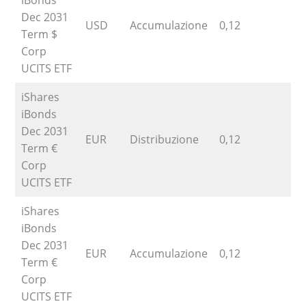
iBonds
Dec 2031
USD
Accumulazione
0,12
1
Term $
Corp
UCITS ETF
iShares
iBonds
Dec 2031
EUR
Distribuzione
0,12
3
Term €
Corp
UCITS ETF
iShares
iBonds
Dec 2031
EUR
Accumulazione
0,12
3
Term €
Corp
UCITS ETF