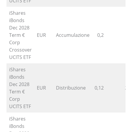
UCITS ETF
iShares
iBonds
Dec 2028
Term €
EUR
Accumulazione
0,2
Corp
Crossover
UCITS ETF
iShares
iBonds
Dec 2028
EUR
Distribuzione
0,12
23
Term €
Corp
UCITS ETF
iShares
iBonds