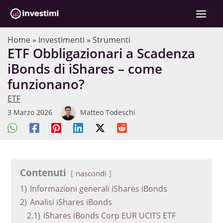
Vai
C
al
e
contenuto
r
Home
»
Investimenti
»
Strumenti
ETF Obbligazionari a Scadenza
c
iBonds di iShares – come
a
funzionano?
ETF
3 Marzo 2026
Matteo Todeschi
Contenuti
nascondi
1)
Informazioni generali iShares iBonds
2)
Analisi iShares iBonds
2.1)
iShares iBonds Corp EUR UCITS ETF