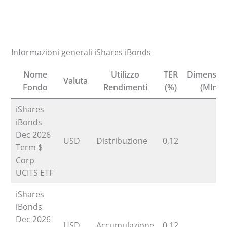
Informazioni generali iShares iBonds
Nome
Utilizzo
TER
Dimensio
Valuta
Fondo
Rendimenti
(%)
(Mln)
iShares
iBonds
Dec 2026
USD
Distribuzione
0,12
7
Term $
Corp
UCITS ETF
iShares
iBonds
Dec 2026
USD
Accumulazione
0,12
7