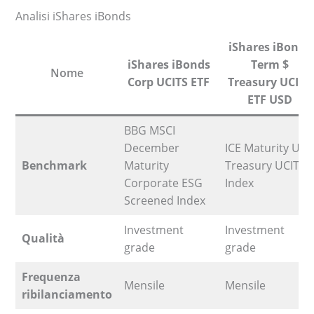
Analisi iShares iBonds
iShares iBonds
iShares iBonds
Term $
Nome
Corp UCITS ETF
Treasury UCITS
ETF USD
BBG MSCI
December
ICE Maturity US
Benchmark
Maturity
Treasury UCITS
Corporate ESG
Index
Screened Index
Investment
Investment
Qualità
grade
grade
Frequenza
Mensile
Mensile
ribilanciamento