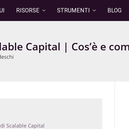
UI
RISORSE
STRUMENTI
BLOG
alable Capital | Cos’è e c
deschi
 di Scalable Capital