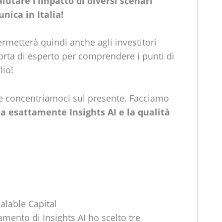
lutare l’impatto di diversi scenari
ica in Italia!
permetterà quindi anche agli investitori
rta di esperto per comprendere i punti di
lio!
 e concentriamoci sul presente. Facciamo
 esattamente Insights AI e la qualità
calable Capital
mento di Insights AI ho scelto tre