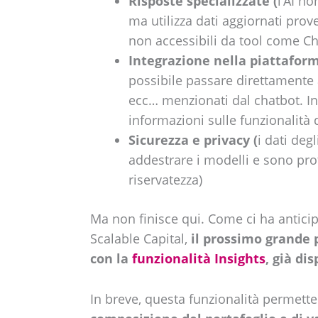
Risposte specializzate (
l’AI no
ma utilizza dati aggiornati pro
non accessibili da tool come C
Integrazione nella piattafor
possibile passare direttamente a
ecc… menzionati dal chatbot. In
informazioni sulle funzionalità 
Sicurezza e privacy (
i dati deg
addestrare i modelli e sono prot
riservatezza)
Ma non finisce qui. Come ci ha anticip
Scalable Capital,
il prossimo grande 
con la
funzionalità Insights
, già di
In breve, questa funzionalità permette