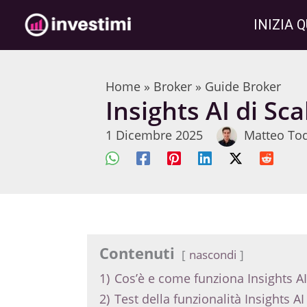
Vai
INIZIA Q
al
contenuto
Home
»
Broker
»
Guide Broker
Insights AI di Sc
1 Dicembre 2025
Matteo To
Contenuti
nascondi
1)
Cos’è e come funziona Insights AI
2)
Test della funzionalità Insights AI