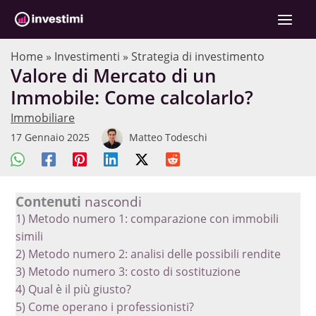
Vai
C
al
e
contenuto
r
Home
»
Investimenti
»
Strategia di investimento
Valore di Mercato di un
c
Immobile: Come calcolarlo?
a
Immobiliare
17 Gennaio 2025
Matteo Todeschi
Contenuti
nascondi
1)
Metodo numero 1: comparazione con immobili
simili
2)
Metodo numero 2: analisi delle possibili rendite
3)
Metodo numero 3: costo di sostituzione
4)
Qual è il più giusto?
5)
Come operano i professionisti?