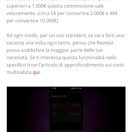
superiori a 1.000€ questa commissione sale
velocemente. (circa 5$ per convertire 2.000€ e 48$
per convertire 10.000€).
Ad ogni modo, per un uso standard, se vai a farti una
vacanza una volta ogni tanto, penso che Revolut
possa soddisfare la maggior parte delle tue
necessità. Se ti interessa questa funzionalità nello
specifico trovi l’articolo di approfondimento sui conti
multivaluta
qui
.