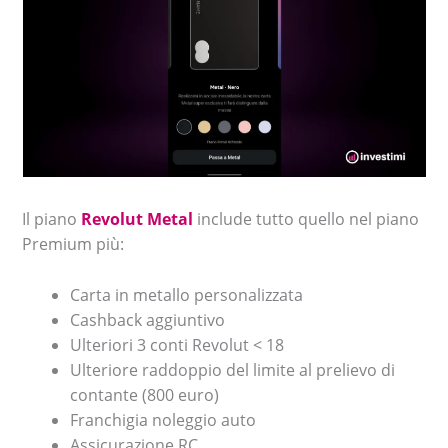
Il piano
Revolut Metal
include tutto quello nel piano
Premium più:
Carta in metallo personalizzata
Cashback aggiuntivo
Ulteriori 3 conti Revolut < 18
Ulteriore raddoppio del limite al prelievo di
contante (800 euro)
Franchigia noleggio auto
Assicurazione RC