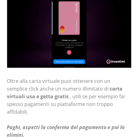
Oltre alla carta virtuale puoi ottenere con un
semplice click anche un numero illimitato di
carte
virtuali usa e getta gratis
, utili se per esempio fai
spesso pagamenti su piattaforme non troppo
affidabili.
Paghi, aspetti la conferma del pagamento e poi la
elimini.