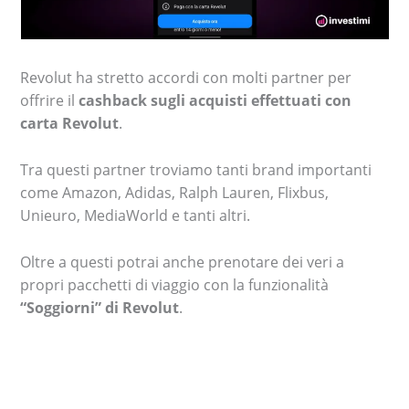
Revolut ha stretto accordi con molti partner per
offrire il
cashback sugli acquisti effettuati con
carta Revolut
.
Tra questi partner troviamo tanti brand importanti
come Amazon, Adidas, Ralph Lauren, Flixbus,
Unieuro, MediaWorld e tanti altri.
Oltre a questi potrai anche prenotare dei veri a
propri pacchetti di viaggio con la funzionalità
“Soggiorni” di Revolut
.