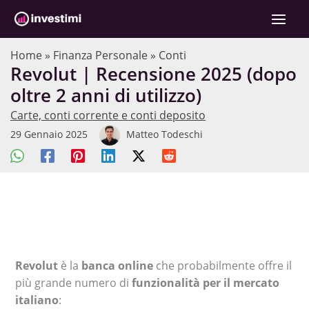
Vai
C
al
e
contenuto
r
Home
»
Finanza Personale
»
Conti
Revolut | Recensione 2025 (dopo
c
oltre 2 anni di utilizzo)
a
Carte, conti corrente e conti deposito
29 Gennaio 2025
Matteo Todeschi
Revolut
è la
banca online
che probabilmente offre il
più grande numero di
funzionalità per il mercato
italiano
: