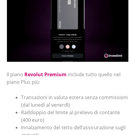
Il piano
Revolut Premium
include tutto quello nel
piano Plus più:
Transazioni in valuta estera senza commissioni
(dal lunedì al venerdì)
Raddoppio del limite al prelievo di contante
(400 euro)
Innalzamento del tetto dell’assicurazione sugli
acquisti