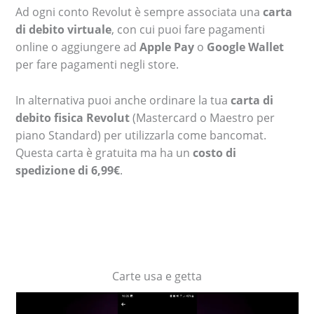
Ad ogni conto Revolut è sempre associata una
carta
di debito virtuale
, con cui puoi fare pagamenti
online o aggiungere ad
Apple Pay
o
Google Wallet
per fare pagamenti negli store.
In alternativa puoi anche ordinare la tua
carta di
debito fisica Revolut
(Mastercard o Maestro per
piano Standard) per utilizzarla come bancomat.
Questa carta è gratuita ma ha un
costo di
spedizione di 6,99€
.
Carte usa e getta