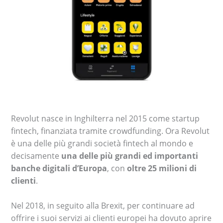
Revolut nasce in Inghilterra nel 2015 come startup
fintech, finanziata tramite crowdfunding. Ora Revolut
è una delle più grandi società fintech al mondo e
decisamente
una delle più grandi ed importanti
banche digitali d’Europa
, con
oltre 25 milioni di
clienti
.
Nel 2018, in seguito alla Brexit, per continuare ad
offrire i suoi servizi ai clienti europei ha dovuto aprire