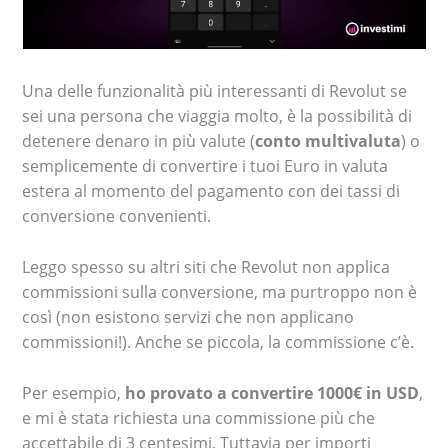
Una delle funzionalità più interessanti di Revolut se
sei una persona che viaggia molto, è la possibilità di
detenere denaro in più valute (
conto multivaluta
) o
semplicemente di convertire i tuoi Euro in valuta
estera al momento del pagamento con dei tassi di
conversione convenienti.
Leggo spesso su altri siti che Revolut non applica
commissioni sulla conversione, ma purtroppo non è
così (non esistono servizi che non applicano
commissioni!). Anche se piccola, la commissione c’è.
Per esempio,
ho provato a convertire 1000€ in USD
,
e mi è stata richiesta una commissione più che
accettabile di 3 centesimi. Tuttavia per importi