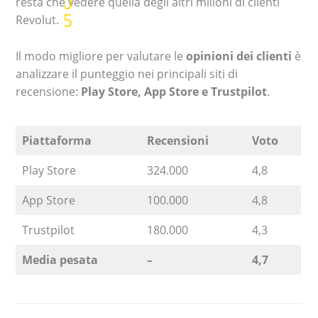
resta che vedere quella degli altri milioni di clienti
Revolut.
Il modo migliore per valutare le
opinioni dei clienti
è
analizzare il punteggio nei principali siti di
recensione:
Play Store, App Store e Trustpilot
.
Piattaforma
Recensioni
Voto
Play Store
324.000
4,8
App Store
100.000
4,8
Trustpilot
180.000
4,3
Media pesata
–
4,7