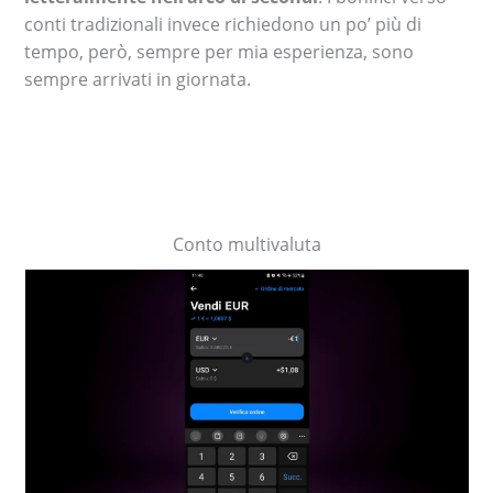
conti tradizionali invece richiedono un po’ più di
tempo, però, sempre per mia esperienza, sono
sempre arrivati in giornata.
Conto multivaluta