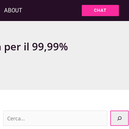
ABOUT
CHAT
 per il 99,99%
C
e