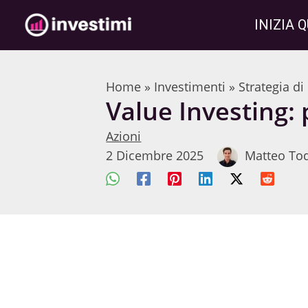
Vai
INIZIA Q
al
contenuto
Home
»
Investimenti
»
Strategia d
Value Investing:
Azioni
2 Dicembre 2025
Matteo To