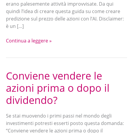
erano palesemente attività improvvisate. Da qui
quindi l’idea di creare questa guida su come creare
predizione sul prezzo delle azioni con l’AI. Disclaimer:
è un […]
Continua a leggere »
Conviene vendere le
Conviene
vendere
azioni prima o dopo il
le
azioni
dividendo?
prima
o
Se stai muovendo i primi passi nel mondo degli
dopo
investimenti potresti esserti posto questa domanda:
il
“Conviene vendere le azioni prima o dopo il
dividendo?