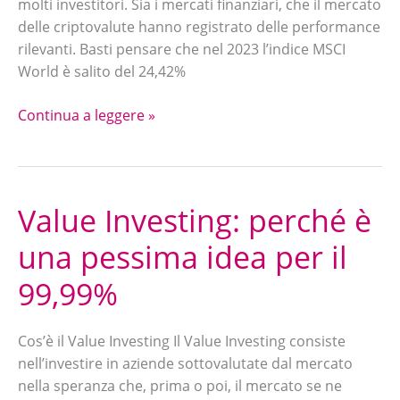
molti investitori. Sia i mercati finanziari, che il mercato
delle criptovalute hanno registrato delle performance
rilevanti. Basti pensare che nel 2023 l’indice MSCI
World è salito del 24,42%
Continua a leggere »
Value Investing: perché è
Value
Investing:
una pessima idea per il
perché
è
99,99%
una
pessima
Cos’è il Value Investing Il Value Investing consiste
idea
nell’investire in aziende sottovalutate dal mercato
per
nella speranza che, prima o poi, il mercato se ne
il