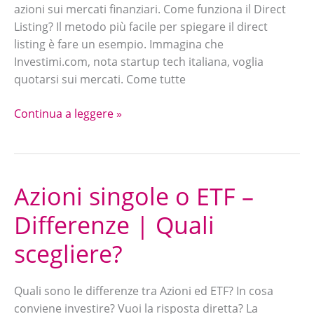
azioni sui mercati finanziari. Come funziona il Direct
e
Listing? Il metodo più facile per spiegare il direct
SPAC
listing è fare un esempio. Immagina che
Investimi.com, nota startup tech italiana, voglia
quotarsi sui mercati. Come tutte
Continua a leggere »
Azioni singole o ETF –
Azioni
singole
Differenze | Quali
o
ETF
scegliere?
–
Differenze
Quali sono le differenze tra Azioni ed ETF? In cosa
|
conviene investire? Vuoi la risposta diretta? La
Quali