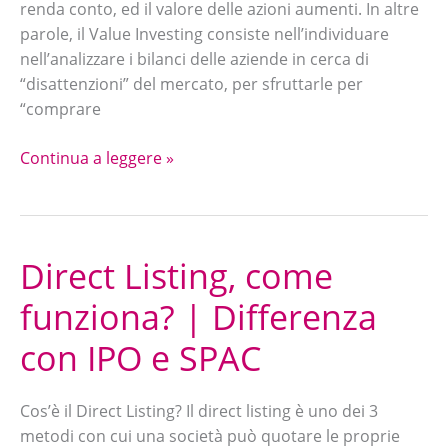
renda conto, ed il valore delle azioni aumenti. In altre
99,99%
parole, il Value Investing consiste nell’individuare
nell’analizzare i bilanci delle aziende in cerca di
“disattenzioni” del mercato, per sfruttarle per
“comprare
Continua a leggere »
Direct Listing, come
Direct
Listing,
funziona? | Differenza
come
funziona?
con IPO e SPAC
|
Differenza
Cos’è il Direct Listing? Il direct listing è uno dei 3
con
metodi con cui una società può quotare le proprie
IPO