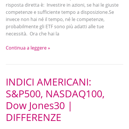
risposta diretta è: Investire in azioni, se hai le giuste
scegliere?
competenze e sufficiente tempo a disposizione.Se
invece non hai né il tempo, né le competenze,
probabilmente gli ETF sono più adatti alle tue
necessità. Ora che hai la
Continua a leggere »
INDICI AMERICANI:
INDICI
AMERICANI:
S&P500, NASDAQ100,
S&P500,
NASDAQ100,
Dow Jones30 |
Dow
DIFFERENZE
Jones30
|