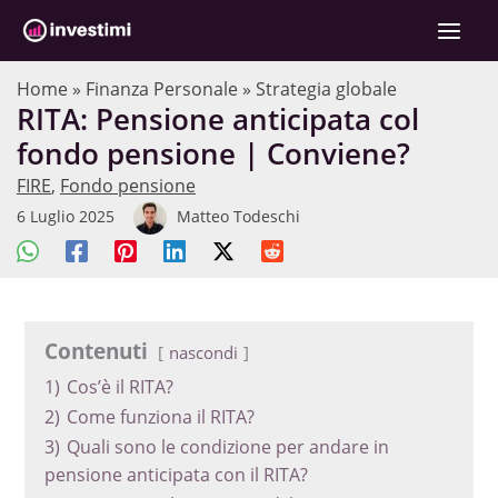
Vai
C
al
e
contenuto
r
Home
»
Finanza Personale
»
Strategia globale
RITA: Pensione anticipata col
c
fondo pensione | Conviene?
a
FIRE
,
Fondo pensione
6 Luglio 2025
Matteo Todeschi
Contenuti
nascondi
1)
Cos’è il RITA?
2)
Come funziona il RITA?
3)
Quali sono le condizione per andare in
pensione anticipata con il RITA?