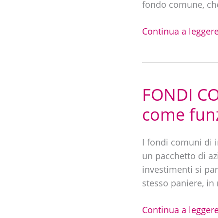
fondo comune, che 
e
quanto
Continua a leggere
rendono?
FONDI CO
FONDI
COMUNI
come funz
D’INVESTIMENTO:
cosa
I fondi comuni di 
sono
un pacchetto di az
e
investimenti si par
come
stesso paniere, in 
funzionano
|
Continua a leggere
GUIDA