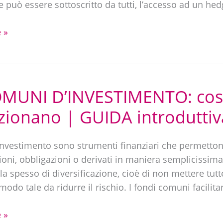
può essere sottoscritto da tutti, l’accesso ad un hed
 »
MUNI D’INVESTIMENTO: cos
ionano | GUIDA introduttiv
investimento sono strumenti finanziari che permettono
ioni, obbligazioni o derivati in maniera semplicissim
la spesso di diversificazione, cioè di non mettere tutt
modo tale da ridurre il rischio. I fondi comuni facilita
 »