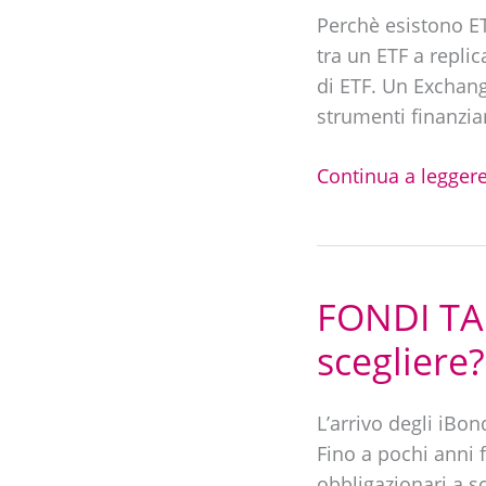
replica
Perchè esistono ET
fisica
tra un ETF a replic
o
di ETF. Un Exchang
sintetica
strumenti finanzia
|
Cosa
Continua a leggere
scegliere?
FONDI TAR
FONDI
TARGET
scegliere?
DATE
in
L’arrivo degli iBo
Italia:
Fino a pochi anni 
Cosa
obbligazionari a s