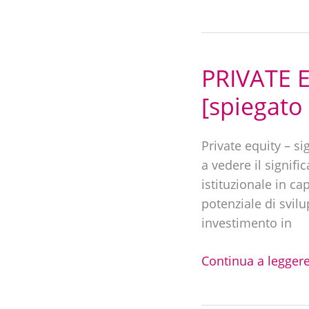
introduttiva
PRIVATE E
PRIVATE
EQUITY
[spiegato 
|
Cos’è
Private equity – s
e
a vedere il signific
come
istituzionale in ca
funziona?
potenziale di svilup
[spiegato
investimento in
facile]
Continua a leggere