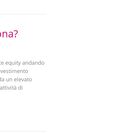
ona?
ate equity andando
 investimento
 da un elevato
ttività di