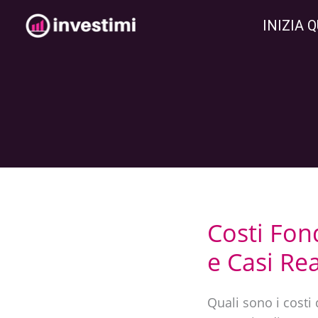
Vai
INIZIA Q
al
contenuto
Costi Fon
Costi
Fondi
e Casi Rea
Comuni
di
Quali sono i costi
Investimento: