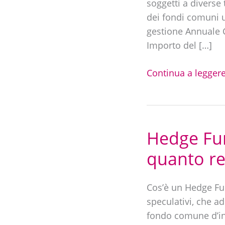
soggetti a diverse
Statistiche
dei fondi comuni 
e
gestione Annuale C
Casi
Importo del […]
Reali
Continua a leggere
Hedge Fu
Hedge
Fund
quanto r
|
Cosa
Cos’è un Hedge Fun
sono,
speculativi, che a
come
fondo comune d’inv
funzionano