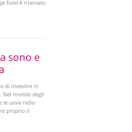
ge fund è riservato
a sono e
a
 di investire in
a. Nel mondo degli
e le uova nello
no proprio il