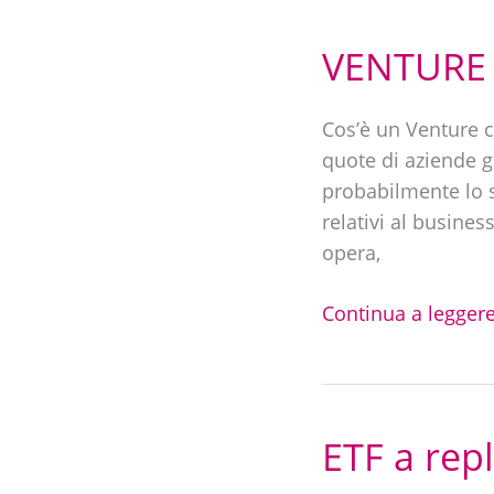
VENTURE 
VENTURE
CAPITAL
|
Cos’è un Venture c
Cos’è
quote di aziende g
e
probabilmente lo s
come
relativi al busine
funziona
opera,
Continua a leggere
ETF a repl
ETF
a