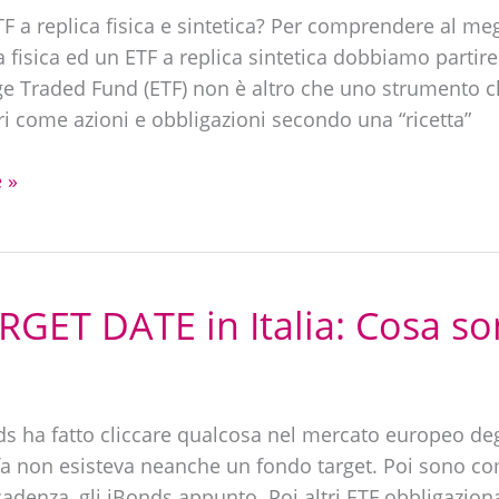
F a replica fisica e sintetica? Per comprendere al meg
a fisica ed un ETF a replica sintetica dobbiamo partire
e Traded Fund (ETF) non è altro che uno strumento c
ri come azioni e obbligazioni secondo una “ricetta”
 »
GET DATE in Italia: Cosa so
nds ha fatto cliccare qualcosa nel mercato europeo deg
fa non esisteva neanche un fondo target. Poi sono co
cadenza, gli iBonds appunto. Poi altri ETF obbligazion