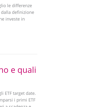
lio le differenze
 dalla definizione
he investe in
no e quali
li ETF target date.
mparsi i primi ETF
ari a scadenza e