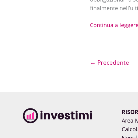
sono
finalmente nell’u
e
quali
Continua a leggere
scegliere?
←
Precedente
RISOR
Area 
Calcol
Newsl