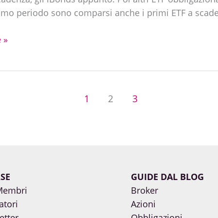
ltimo periodo sono comparsi anche i primi ETF a scad
 »
1
2
3
SE
GUIDE DAL BLOG
Membri
Broker
atori
Azioni
etter
Obbligazioni