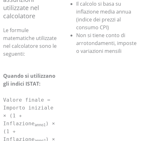
Il calcolo si basa su
utilizzate nel
inflazione media annua
calcolatore
(indice dei prezzi al
consumo CPI)
Le formule
Non si tiene conto di
matematiche utilizzate
arrotondamenti, imposte
nel calcolatore sono le
o variazioni mensili
seguenti:
Quando si utilizzano
gli indici ISTAT:
Valore finale =
Importo iniziale
× (1 +
Inflazione
) ×
anno1
(1 +
Inflazione
) ×
anno2